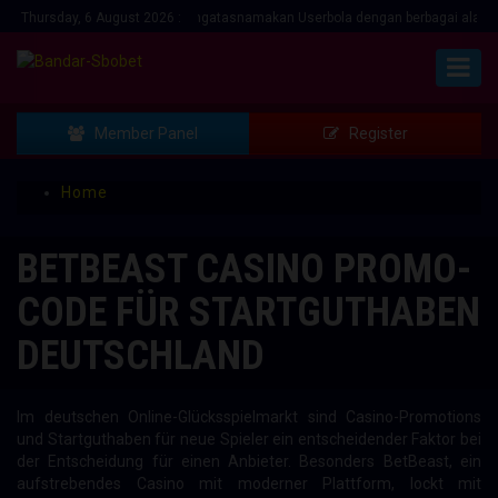
nipuan Menawarkan bonus mengatasnamakan Userbola dengan berbagai alasan...
Thursday, 6 August 2026 :
Member Panel
Register
Home
BETBEAST CASINO PROMO-
CODE FÜR STARTGUTHABEN
DEUTSCHLAND
Im deutschen Online-Glücksspielmarkt sind Casino-Promotions
und Startguthaben für neue Spieler ein entscheidender Faktor bei
der Entscheidung für einen Anbieter. Besonders BetBeast, ein
aufstrebendes Casino mit moderner Plattform, lockt mit