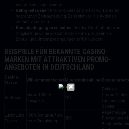
besten Konditionen bietet.
Gültigkeitsdauer:
Promo-Codes sind meist nur für einen
begrenzten Zeitraum gültig. Es ist sinnvoll, die Aktionen
zeitnah zu nutzen.
Bonusbedingungen einhalten:
Um das Startguthaben und
mögliche Gewinne auszahlen zu können, müssen die
Bonus- und Umsatzbedingungen erfüllt werden.
BEISPIELE FÜR BEKANNTE CASINO-
MARKEN MIT ATTRAKTIVEN PROMO-
ANGEBOTEN IN DEUTSCHLAND
Casino-
Willkommensbonus
Mindesteinzahlung
Besonderheit
Marke
Exklusive
Bis zu 100€ +
Promo-Codes
BetBeast
10€
Freispiele
für deutsche
Spieler
Regelmäßige
Lucky Luke
150% Bonus auf die
20€
Promotionen f
Casino
erste Einzahlung
Bestandskund