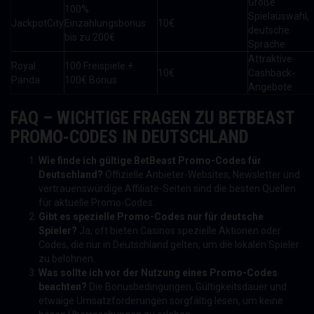
Große
100%
Spielauswahl,
JackpotCity
Einzahlungsbonus
10€
deutsche
bis zu 200€
Sprache
Attraktive
Royal
100 Freispiele +
10€
Cashback-
Panda
100€ Bonus
Angebote
FAQ – WICHTIGE FRAGEN ZU BETBEAST
PROMO-CODES IN DEUTSCHLAND
Wie finde ich gültige BetBeast Promo-Codes für
Deutschland?
Offizielle Anbieter-Websites, Newsletter und
vertrauenswürdige Affiliate-Seiten sind die besten Quellen
für aktuelle Promo-Codes.
Gibt es spezielle Promo-Codes nur für deutsche
Spieler?
Ja, oft bieten Casinos spezielle Aktionen oder
Codes, die nur in Deutschland gelten, um die lokalen Spieler
zu belohnen.
Was sollte ich vor der Nutzung eines Promo-Codes
beachten?
Die Bonusbedingungen, Gültigkeitsdauer und
etwaige Umsatzforderungen sorgfältig lesen, um keine