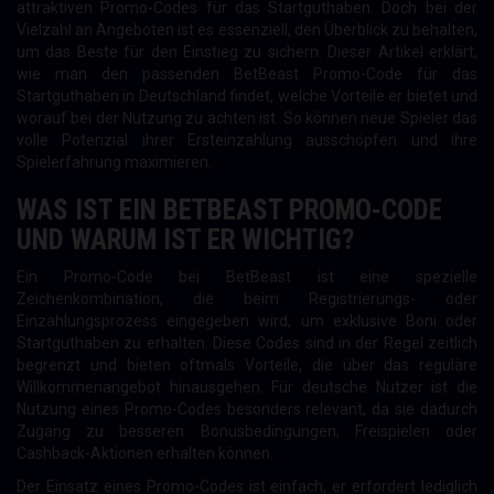
attraktiven Promo-Codes für das Startguthaben. Doch bei der
Vielzahl an Angeboten ist es essenziell, den Überblick zu behalten,
um das Beste für den Einstieg zu sichern. Dieser Artikel erklärt,
wie man den passenden BetBeast Promo-Code für das
Startguthaben in Deutschland findet, welche Vorteile er bietet und
worauf bei der Nutzung zu achten ist. So können neue Spieler das
volle Potenzial ihrer Ersteinzahlung ausschöpfen und ihre
Spielerfahrung maximieren.
WAS IST EIN BETBEAST PROMO-CODE
UND WARUM IST ER WICHTIG?
Ein Promo-Code bei BetBeast ist eine spezielle
Zeichenkombination, die beim Registrierungs- oder
Einzahlungsprozess eingegeben wird, um exklusive Boni oder
Startguthaben zu erhalten. Diese Codes sind in der Regel zeitlich
begrenzt und bieten oftmals Vorteile, die über das reguläre
Willkommenangebot hinausgehen. Für deutsche Nutzer ist die
Nutzung eines Promo-Codes besonders relevant, da sie dadurch
Zugang zu besseren Bonusbedingungen, Freispielen oder
Cashback-Aktionen erhalten können.
Der Einsatz eines Promo-Codes ist einfach, er erfordert lediglich