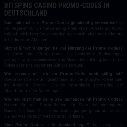
BITSPINS CASINO PROMO-CODES IN
DEUTSCHLAND
Kann ich mehrere Promo-Codes gleichzeitig verwenden?
In
der Regel ist nur die Verwendung eines Promo-Codes pro Konto
möglich. Mehrfach-Codes werden meist nicht akzeptiert oder nur
in bestimmten Aktionen.
Gibt es Einschränkungen bei der Nutzung der Promo-Codes?
Ja, meist sind Promo-Codes an bestimmte Bedingungen
geknüpft, wie beispielsweise eine Mindesteinzahlung, bestimmte
Spiele oder eine begrenzte Gültigkeitsdauer.
Wie erkenne ich, ob ein Promo-Code noch gültig ist?
Überprüfen Sie die Gültigkeitsdauer auf der Gutschein-Seite oder
im Angebot. Seriöse Casinos informieren rechtzeitig bei
Ablaufdatum oder Änderungen.
Wie maximiert man seine Gewinnchancen mit Promo-Codes?
Nutzen Sie das Startguthaben für Slots mit niedrigerem
Hausvorteil, lesen Sie die Bonusbedingungen genau und setzen
Sie nur, was Sie auch bereit sind zu verlieren.
Sind Promo-Codes in Deutschland legal?
Ja, solange das