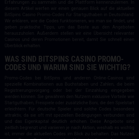
Erfahrungen zu sammeln und die Plattform kennenzulernen. In
diesem Artikel werfen wir einen genauen Blick auf die aktuellen
BitSpins Casino Promo-Codes für Startguthaben in Deutschland.
Wir erklären, wie die Codes funktionieren, wo man sie findet, und
geben praktische Tipps, um das Beste aus den Angeboten
herauszuholen. Außerdem stellen wir eine Übersicht relevanter
Casinos und deren Promotionen bereit, damit Sie schnell einen
Überblick erhalten.
WAS SIND BITSPINS CASINO PROMO-
CODES UND WARUM SIND SIE WICHTIG?
Promo-Codes bei BitSpins und anderen Online-Casinos sind
spezielle Kombinationen aus Buchstaben und Zahlen, die beim
Registrierungsvorgang oder bei der Einzahlung eingegeben
werden können. Sie gewähren den Nutzern exklusive Vorteile wie
Startguthaben, Freispiele oder zusätzliche Boni, die den Spielstart
erleichtern. Für deutsche Spieler sind solche Codes besonders
attraktiv, da sie oft mit speziellen Bedingungen verbunden sind
und das Eigenkapital deutlich erhöhen. Diese Angebote sind
zeitlich begrenzt und variieren je nach Aktion, weshalb es wichtig
ist, immer die aktuellen Codes im Blick zu behalten. Das Nutzen