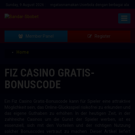
nipuan Menawarkan bonus mengatasnamakan Userbola dengan berbagai alasan... 
Sunday, 9 August 2026 :
Member Panel
Register
Home
FIZ CASINO GRATIS-
BONUSCODE
Ein Fiz Casino Gratis-Bonuscode kann für Spieler eine attraktive
Möglichkeit sein, das Online-Glücksspiel risikofrei zu erkunden und
das eigene Guthaben zu erhöhen. In der heutigen Zeit, in der
zahlreiche Casinos um die Gunst der Spieler werben, ist es
essenziell, sich mit den Vorteilen und der richtigen Nutzung
solcher Bonuscodes vertraut zu machen. Dieser Artikel liefert