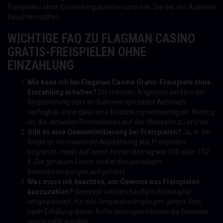
Freispielen ohne Einzahlung punkten und was Sie bei der Auswahl
beachten sollten.
WICHTIGE FAQ ZU FLAGMAN CASINO
GRATIS-FREISPIELEN OHNE
EINZAHLUNG
Wie kann ich bei Flagman Casino Gratis-Freispiele ohne
Einzahlung erhalten?
Die meisten Angebote sind bei der
Registrierung oder im Rahmen spezieller Aktionen
verfügbar, ohne dass eine Einzahlung notwendig ist. Wichtig
ist, die aktuellen Promotionen auf der Webseite zu prüfen.
Gibt es eine Gewinnlimitierung bei Freispielen?
Ja, in der
Regel ist die maximale Auszahlung aus Freispielen
begrenzt, meist auf einen festen Betrag wie 100 oder 150
€. Die genauen Limits sind in den jeweiligen
Bonusbedingungen aufgeführt.
Was muss ich beachten, um Gewinne aus Freispielen
auszuzahlen?
Gewinne werden häufig in Bonusgeld
umgewandelt, für das Umsatzbedingungen gelten. Erst
nach Erfüllung dieser Anforderungen können die Gewinne
ausgezahlt werden.