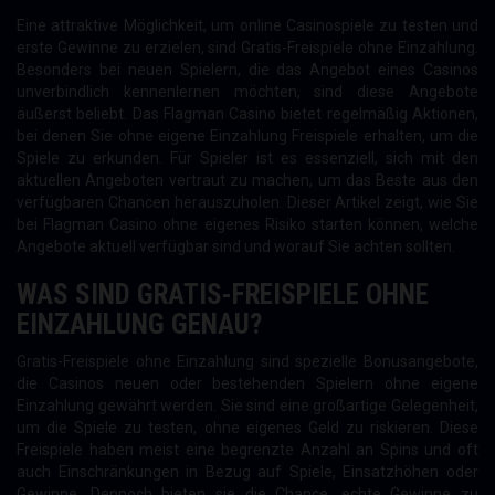
Eine attraktive Möglichkeit, um online Casinospiele zu testen und
erste Gewinne zu erzielen, sind Gratis-Freispiele ohne Einzahlung.
Besonders bei neuen Spielern, die das Angebot eines Casinos
unverbindlich kennenlernen möchten, sind diese Angebote
äußerst beliebt. Das Flagman Casino bietet regelmäßig Aktionen,
bei denen Sie ohne eigene Einzahlung Freispiele erhalten, um die
Spiele zu erkunden. Für Spieler ist es essenziell, sich mit den
aktuellen Angeboten vertraut zu machen, um das Beste aus den
verfügbaren Chancen herauszuholen. Dieser Artikel zeigt, wie Sie
bei Flagman Casino ohne eigenes Risiko starten können, welche
Angebote aktuell verfügbar sind und worauf Sie achten sollten.
WAS SIND GRATIS-FREISPIELE OHNE
EINZAHLUNG GENAU?
Gratis-Freispiele ohne Einzahlung sind spezielle Bonusangebote,
die Casinos neuen oder bestehenden Spielern ohne eigene
Einzahlung gewährt werden. Sie sind eine großartige Gelegenheit,
um die Spiele zu testen, ohne eigenes Geld zu riskieren. Diese
Freispiele haben meist eine begrenzte Anzahl an Spins und oft
auch Einschränkungen in Bezug auf Spiele, Einsatzhöhen oder
Gewinne. Dennoch bieten sie die Chance, echte Gewinne zu