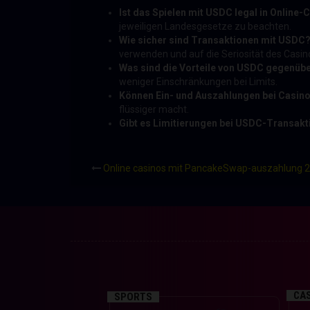
Ist das Spielen mit USDC legal in Online-
jeweiligen Landesgesetze zu beachten.
Wie sicher sind Transaktionen mit USDC
verwenden und auf die Seriosität des Casin
Was sind die Vorteile von USDC gegenüb
weniger Einschränkungen bei Limits.
Können Ein- und Auszahlungen bei Casin
flüssiger macht.
Gibt es Limitierungen bei USDC-Transak
Online casinos mit PancakeSwap-auszahlung 
CA
SPORTS