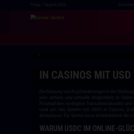
Friday, 7 August 2026 :
Dear member 
IN CASINOS MIT USD 
Die Nutzung von Kryptowährungen in der Glückss
eine sichere und schnelle Möglichkeit, in Onli
Privatsphäre, niedrigere Transaktionskosten und 
rund um das Spielen mit USDC in Casinos, prakt
akzeptieren. Für Spieler ist es entscheidend, die 
WARUM USDC IM ONLINE-GLÜC