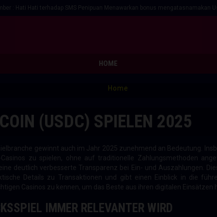
: Hati Hati terhadap SMS Penipuan Menawarkan bonus mengatasnamakan Userbola
HOME
Home
COIN (USDC) SPIELEN 2025
pielbranche gewinnt auch im Jahr 2025 zunehmend an Bedeutung. Insb
ne-Casinos zu spielen, ohne auf traditionelle Zahlungsmethoden ang
eine deutlich verbesserte Transparenz bei Ein- und Auszahlungen. Dies
ische Details zu Transaktionen und gibt einen Einblick in die füh
richtigen Casinos zu kennen, um das Beste aus ihren digitalen Einsätzen
KSSPIEL IMMER RELEVANTER WIRD