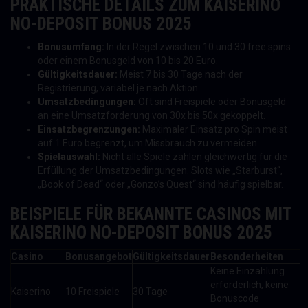
PRAKTISCHE DETAILS ZUM KAISERINO
NO-DEPOSIT BONUS 2025
Bonusumfang:
In der Regel zwischen 10 und 30 free spins
oder einem Bonusgeld von 10 bis 20 Euro.
Gültigkeitsdauer:
Meist 7 bis 30 Tage nach der
Registrierung, variabel je nach Aktion.
Umsatzbedingungen:
Oft sind Freispiele oder Bonusgeld
an eine Umsatzforderung von 30x bis 50x gekoppelt.
Einsatzbegrenzungen:
Maximaler Einsatz pro Spin meist
auf 1 Euro begrenzt, um Missbrauch zu vermeiden.
Spielauswahl:
Nicht alle Spiele zählen gleichwertig für die
Erfüllung der Umsatzbedingungen. Slots wie „Starburst“,
„Book of Dead“ oder „Gonzo’s Quest“ sind häufig spielbar.
BEISPIELE FÜR BEKANNTE CASINOS MIT
KAISERINO NO-DEPOSIT BONUS 2025
Casino
Bonusangebot
Gültigkeitsdauer
Besonderheiten
Keine Einzahlung
erforderlich, keine
Kaiserino
10 Freispiele
30 Tage
Bonuscode