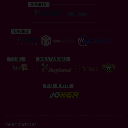
SPORTS
CASINO
TOGEL
BOLA TANGKAS
FISH HUNTER
CONNECT WITH US