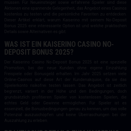
müssen. Für Neueinsteiger sowie erfahrene Spieler sind diese
Aktionen eine spannende Gelegenheit, das Angebot eines Casinos
kostenlos zu testen und die persönliche Favoriten zu entdecken.
Dieser Artikel erklärt, warum Kaiserino mit seinem No-Deposit
Bonus 2025 eine interessante Option ist und welche praktischen
Details sowie Alternativen es gibt.
WAS IST EIN KAISERINO CASINO NO-
DEPOSIT BONUS 2025?
Der Kaiserino Casino No-Deposit Bonus 2025 ist eine spezielle
Promotion, bei der neue Kunden ohne eigene Einzahlung
Freispiele oder Bonusgeld erhalten. Im Jahr 2025 setzen viele
Online-Casinos auf diese Art der Kundenakquise, da sie das
Spielerkonto risikofrei testen lassen. Das Angebot ist zeitlich
begrenzt, variiert in der Höhe und den Bedingungen, doch
grundsätzlich profitieren Spieler von kostenlosen Spielen, die
echtes Geld oder Gewinne ermöglichen. Für Spieler ist es
essenziell, die Bonusbedingungen genau zu kennen, um das volle
Potenzial auszuschöpfen und keine Überraschungen bei der
Auszahlung zu erleben.