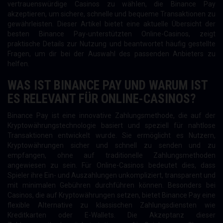
vertrauenswürdige Casinos zu wählen, die Binance Pay
akzeptieren, um sichere, schnelle und bequeme Transaktionen zu
gewährleisten. Dieser Artikel bietet eine aktuelle Übersicht der
besten Binance Pay-unterstützten Online-Casinos, zeigt
praktische Details zur Nutzung und beantwortet häufig gestellte
Fragen, um dir bei der Auswahl des passenden Anbieters zu
helfen.
WAS IST BINANCE PAY UND WARUM IST
ES RELEVANT FÜR ONLINE-CASINOS?
Binance Pay ist eine innovative Zahlungsmethode, die auf der
Kryptowährungstechnologie basiert und speziell für nahtlose
Transaktionen entwickelt wurde. Sie ermöglicht es Nutzern,
Kryptowährungen sicher und schnell zu senden und zu
empfangen, ohne auf traditionelle Zahlungsmethoden
angewiesen zu sein. Für Online-Casinos bedeutet dies, dass
Spieler ihre Ein- und Auszahlungen unkompliziert, transparent und
mit minimalen Gebühren durchführen können. Besonders bei
Casinos, die auf Kryptowährungen setzen, bietet Binance Pay eine
flexible Alternative zu klassischen Zahlungsdiensten wie
Kreditkarten oder E-Wallets. Die Akzeptanz dieser