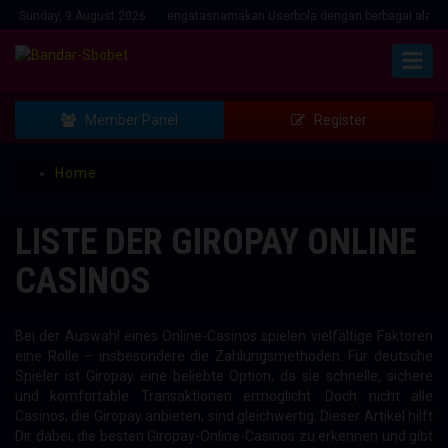
enipuan Menawarkan bonus mengatasnamakan Userbola dengan berbagai alasan...
Sunday, 9 August 2026 :
Member Panel
Register
Home
LISTE DER GIROPAY ONLINE
CASINOS
Bei der Auswahl eines Online-Casinos spielen vielfältige Faktoren
eine Rolle – insbesondere die Zahlungsmethoden. Für deutsche
Spieler ist Giropay eine beliebte Option, da sie schnelle, sichere
und komfortable Transaktionen ermöglicht. Doch nicht alle
Casinos, die Giropay anbieten, sind gleichwertig. Dieser Artikel hilft
Dir dabei, die besten Giropay-Online-Casinos zu erkennen und gibt