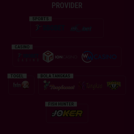
PROVIDER
SPORTS
CASINO
TOGEL
BOLA TANGKAS
FISH HUNTER