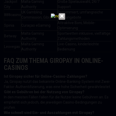
Jackpot
Malta Gaming
Große Spielauswahl, 24/7
City
Authority
Support
UK Gambling
Renommiert, umfangreiche
888casino
Commission, Gibraltar
Spielangebote
Attraktive Boni, Mobile-
Spinia
Curaçao eGaming
Optimierung
Malta Gaming
Sportwetten inklusive, vielfältige
Betway
Authority
Zahlungsmethoden
Malta Gaming
Live-Casino, kinderleichte
Leovegas
Authority
Bedienung
FAQ ZUM THEMA GIROPAY IN ONLINE-
CASINOS
Ist Giropay sicher für Online-Casino-Zahlungen?
Ja, Giropay nutzt das bekannte Online-Banking-System mit Zwei-
Faktor-Authentifizierung, was eine hohe Sicherheit gewährleistet.
Gibt es Gebühren bei der Nutzung von Giropay?
In den meisten Fällen fallen für die Nutzer keine Gebühren an. Es
empfiehlt sich jedoch, die jeweiligen Casino-Bedingungen zu
prüfen.
Wie schnell sind Ein- und Auszahlungen mit Giropay?