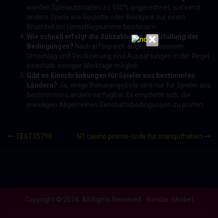
werden Spielautomaten zu 100% angerechnet, während
andere Spiele wie Roulette oder Blackjack nur einen
Bruchteil der Umschlagsumme beisteuern.
Wie schnell erfolgt die Auszahlung nach Erfüllung der
Bedingungen?
Nach erfolgreich abgeschlossenem
Umschlag und Verifizierung sind Auszahlungen in der Regel
innerhalb weniger Werktage möglich.
Gibt es Einschränkungen für Spieler aus bestimmten
Ländern?
Ja, einige Bonusangebote sind nur für Spieler aus
bestimmten Ländern verfügbar. Es empfiehlt sich, die
jeweiligen Allgemeinen Geschäftsbedingungen zu prüfen.
TEST35798
N1 casino promo-code für startguthaben
Copyright © 2014. All Rights Reserved - Bandar-Sbobet