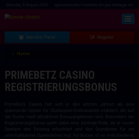
nipuan Menawarkan bonus mengatasnamakan Userbola dengan berbagai alasan... 
Saturday, 8 August 2026 :
Member Panel
Register
Home
PRIMEBETZ CASINO
REGISTRIERUNGSBONUS
PrimeBetz Casino hat sich in den letzten Jahren als eine
spannende Option für Glücksspiel-Enthusiasten etabliert, die auf
der Suche nach attraktiven Bonusangeboten sind. Besonders der
Registrierungsbonus spielt dabei eine zentrale Rolle, da er neuen
Spielern den Einstieg erleichtert und den Grundstein für ein
unterhaltsames Spielerlebnis legt. Für Nutzer ist es entscheidend,