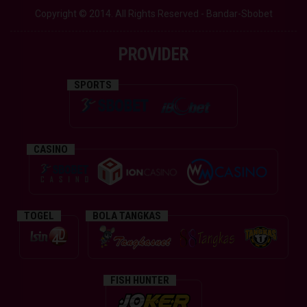
Copyright © 2014. All Rights Reserved - Bandar-Sbobet
PROVIDER
SPORTS
CASINO
TOGEL
BOLA TANGKAS
FISH HUNTER