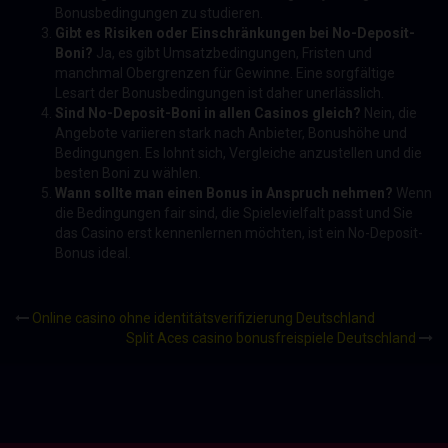
Bonusbedingungen zu studieren.
Gibt es Risiken oder Einschränkungen bei No-Deposit-
Boni?
Ja, es gibt Umsatzbedingungen, Fristen und
manchmal Obergrenzen für Gewinne. Eine sorgfältige
Lesart der Bonusbedingungen ist daher unerlässlich.
Sind No-Deposit-Boni in allen Casinos gleich?
Nein, die
Angebote variieren stark nach Anbieter, Bonushöhe und
Bedingungen. Es lohnt sich, Vergleiche anzustellen und die
besten Boni zu wählen.
Wann sollte man einen Bonus in Anspruch nehmen?
Wenn
die Bedingungen fair sind, die Spielevielfalt passt und Sie
das Casino erst kennenlernen möchten, ist ein No-Deposit-
Bonus ideal.
Online casino ohne identitätsverifizierung Deutschland
Split Aces casino bonusfreispiele Deutschland