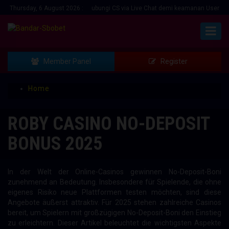
dengan berbagai alasan... Hubungi CS via Live Chat demi keamanan User ID an
Thursday, 6 August 2026 :
Member Panel
Register
Home
ROBY CASINO NO-DEPOSIT
BONUS 2025
In der Welt der Online-Casinos gewinnen No-Deposit-Boni
zunehmend an Bedeutung. Insbesondere für Spielende, die ohne
eigenes Risiko neue Plattformen testen möchten, sind diese
Angebote äußerst attraktiv. Für 2025 stehen zahlreiche Casinos
bereit, um Spielern mit großzügigen No-Deposit-Boni den Einstieg
zu erleichtern. Dieser Artikel beleuchtet die wichtigsten Aspekte