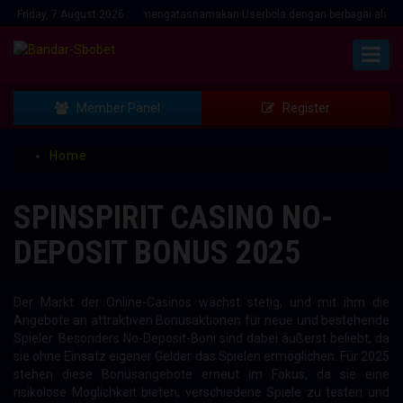
enipuan Menawarkan bonus mengatasnamakan Userbola dengan berbagai alasan...
Friday, 7 August 2026 :
Member Panel
Register
Home
SPINSPIRIT CASINO NO-
DEPOSIT BONUS 2025
Der Markt der Online-Casinos wächst stetig, und mit ihm die
Angebote an attraktiven Bonusaktionen für neue und bestehende
Spieler. Besonders No-Deposit-Boni sind dabei äußerst beliebt, da
sie ohne Einsatz eigener Gelder das Spielen ermöglichen. Für 2025
stehen diese Bonusangebote erneut im Fokus, da sie eine
risikolose Möglichkeit bieten, verschiedene Spiele zu testen und