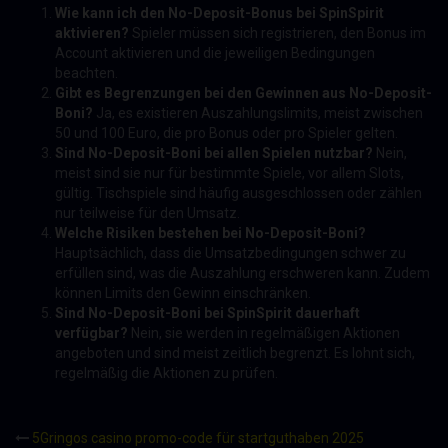
Wie kann ich den No-Deposit-Bonus bei SpinSpirit
aktivieren?
Spieler müssen sich registrieren, den Bonus im
Account aktivieren und die jeweiligen Bedingungen
beachten.
Gibt es Begrenzungen bei den Gewinnen aus No-Deposit-
Boni?
Ja, es existieren Auszahlungslimits, meist zwischen
50 und 100 Euro, die pro Bonus oder pro Spieler gelten.
Sind No-Deposit-Boni bei allen Spielen nutzbar?
Nein,
meist sind sie nur für bestimmte Spiele, vor allem Slots,
gültig. Tischspiele sind häufig ausgeschlossen oder zählen
nur teilweise für den Umsatz.
Welche Risiken bestehen bei No-Deposit-Boni?
Hauptsächlich, dass die Umsatzbedingungen schwer zu
erfüllen sind, was die Auszahlung erschweren kann. Zudem
können Limits den Gewinn einschränken.
Sind No-Deposit-Boni bei SpinSpirit dauerhaft
verfügbar?
Nein, sie werden in regelmäßigen Aktionen
angeboten und sind meist zeitlich begrenzt. Es lohnt sich,
regelmäßig die Aktionen zu prüfen.
5Gringos casino promo-code für startguthaben 2025