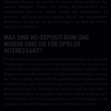
potenziell Gewinne zu erzielen. In diesem Artikel erfahren Sie,
warum SpinSpirit Casino mit seinen No-Deposit-Boni eine
interessante Option ist, welche Details und Bedingungen zu
beachten sind und welche Casinos aktuell mit verlockenden
Angeboten aufwarten, um Ihren Einstieg in die Welt der Online-
Casinos zu erleichtern.
WAS SIND NO-DEPOSIT-BONI UND
WARUM SIND SIE FÜR SPIELER
INTERESSANT?
No-Deposit-Boni sind spezielle Willkommensangebote, die ohne
Einzahlung beim Casino genutzt werden können. Sie dienen dazu,
neue Spieler anzulocken und ihnen die Möglichkeit zu geben, das
Angebot ohne Risiko zu testen. Für Spieler bedeutet das, dass sie
die Chance haben, echtes Geld zu gewinnen, ohne eigenes Kapital
zu riskieren. Im Jahr 2025 setzen viele Casinos weiterhin auf diese
Art von Boni, um ihre Reichweite zu erhöhen und den Einstieg für
Neulinge attraktiver zu gestalten. Allerdings sind die Bedingungen
meist strenger als bei Einzahlungsboni, weshalb es wichtig ist, die
jeweiligen Umsatzbedingungen und Limits genau zu kennen.