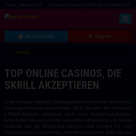
nipuan Menawarkan bonus mengatasnamakan Userbola dengan berbagai alasan...
Friday, 7 August 2026 :
Member Panel
Register
Home
TOP ONLINE CASINOS, DIE
SKRILL AKZEPTIEREN
In der heutigen digitalen Glücksspielwelt sind schnelle und sichere
Zahlungsmethoden unverzichtbar. Skrill, als einer der führenden
E-Wallet-Anbieter, überzeugt durch seine Nutzerfreundlichkeit,
hohe Sicherheit und schnelle Transaktionsabwicklung. Für Spieler
bedeutet das die Möglichkeit, bequem und anonym Ein- und
Auszahlungen vorzunehmen, ohne ihre Bankdaten direkt an das