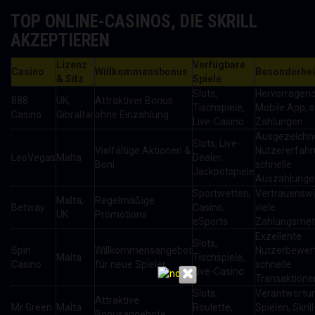
TOP ONLINE-CASINOS, DIE SKRILL
AKZEPTIEREN
Lizenz
Verfügbare
Casino
Willkommensbonus
Besonderhei
& Sitz
Spiele
Slots,
Hervorragen
888
UK,
Attraktiver Bonus
Tischspiele,
Mobile App, s
Casino
Gibraltar
ohne Einzahlung
Live-Casino
Zahlungen
Ausgezeichn
Slots, Live-
Vielfältige Aktionen &
Nutzererfahr
LeoVegas
Malta
Dealer,
Boni
schnelle
Jackpotspiele
Auszahlunge
Sportwetten,
Vertrauenswü
Malta,
Regelmäßige
Betway
Casino,
viele
UK
Promotions
eSports
Zahlungsme
Exzellente
Slots,
Spin
Willkommensangebot
Nutzerbewer
Malta
Tischspiele,
Casino
für neue Spieler
schnelle
Live-Casino
Transaktione
Slots,
Verantwortun
Attraktive
Mr Green
Malta
Roulette,
Spielen, Skrill
Bonusangebote