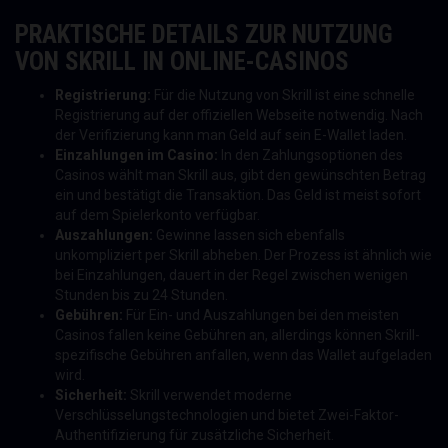
PRAKTISCHE DETAILS ZUR NUTZUNG
VON SKRILL IN ONLINE-CASINOS
Registrierung:
Für die Nutzung von Skrill ist eine schnelle
Registrierung auf der offiziellen Webseite notwendig. Nach
der Verifizierung kann man Geld auf sein E-Wallet laden.
Einzahlungen im Casino:
In den Zahlungsoptionen des
Casinos wählt man Skrill aus, gibt den gewünschten Betrag
ein und bestätigt die Transaktion. Das Geld ist meist sofort
auf dem Spielerkonto verfügbar.
Auszahlungen:
Gewinne lassen sich ebenfalls
unkompliziert per Skrill abheben. Der Prozess ist ähnlich wie
bei Einzahlungen, dauert in der Regel zwischen wenigen
Stunden bis zu 24 Stunden.
Gebühren:
Für Ein- und Auszahlungen bei den meisten
Casinos fallen keine Gebühren an, allerdings können Skrill-
spezifische Gebühren anfallen, wenn das Wallet aufgeladen
wird.
Sicherheit:
Skrill verwendet moderne
Verschlüsselungstechnologien und bietet Zwei-Faktor-
Authentifizierung für zusätzliche Sicherheit.