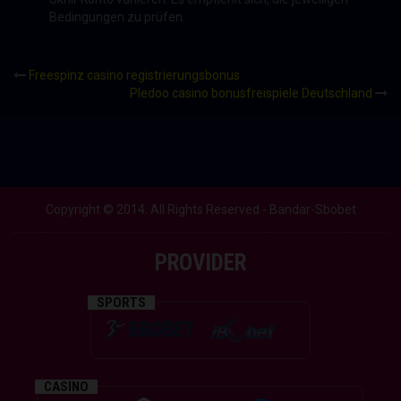
Bedingungen zu prüfen.
Freespinz casino registrierungsbonus
Pledoo casino bonusfreispiele Deutschland
Copyright © 2014. All Rights Reserved - Bandar-Sbobet
PROVIDER
SPORTS
CASINO