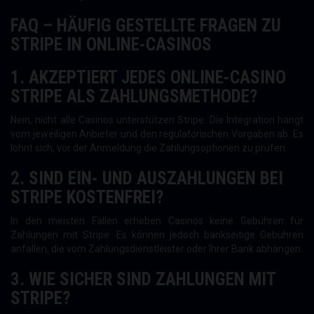
FAQ – HÄUFIG GESTELLTE FRAGEN ZU
STRIPE IN ONLINE-CASINOS
1. AKZEPTIERT JEDES ONLINE-CASINO
STRIPE ALS ZAHLUNGSMETHODE?
Nein, nicht alle Casinos unterstützen Stripe. Die Integration hängt
vom jeweiligen Anbieter und den regulatorischen Vorgaben ab. Es
lohnt sich, vor der Anmeldung die Zahlungsoptionen zu prüfen.
2. SIND EIN- UND AUSZAHLUNGEN BEI
STRIPE KOSTENFREI?
In den meisten Fällen erheben Casinos keine Gebühren für
Zahlungen mit Stripe. Es können jedoch bankseitige Gebühren
anfallen, die vom Zahlungsdienstleister oder Ihrer Bank abhängen.
3. WIE SICHER SIND ZAHLUNGEN MIT
STRIPE?