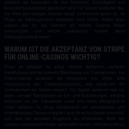
etabliert, die besonders für ihre Sicherheit, Schnelligkeit und
Benutzerfreundlichkeit geschätzt wird. Für Spieler bedeutet das:
Die Wahl des richtigen Casinos hängt zunehmend davon ab, ob
Stripe als Zahlungsmittel akzeptiert wird. Dieser Artikel klärt,
warum das für Sie relevant ist, welche Casinos Stripe
unterstützen und welche praktischen Vorteile diese
Zahlungsmethode bietet.
WARUM IST DIE AKZEPTANZ VON STRIPE
FÜR ONLINE-CASINOS WICHTIG?
Stripe ist bekannt für seine robuste Sicherheit, einfache
Handhabung und die schnelle Abwicklung von Transaktionen. Für
Online-Casinos bedeutet die Integration von Stripe eine
Verbesserung des Zahlungsprozesses, was wiederum die
Zufriedenheit der Nutzer steigert. Für Spieler bedeutet das vor
allem: weniger Wartezeiten bei Ein- und Auszahlungen, erhöhte
Sicherheit bei der Transaktion sowie eine breite Akzeptanz in
vielen Ländern. Da Stripe zunehmend von europäischen und
internationalen Casinos integriert wird, ist es für Spieler essentiell,
sich über die aktuellen Angebote zu informieren. Nicht alle
Casinos unterstützen Stripe, daher lohnt es sich, eine Übersicht zu