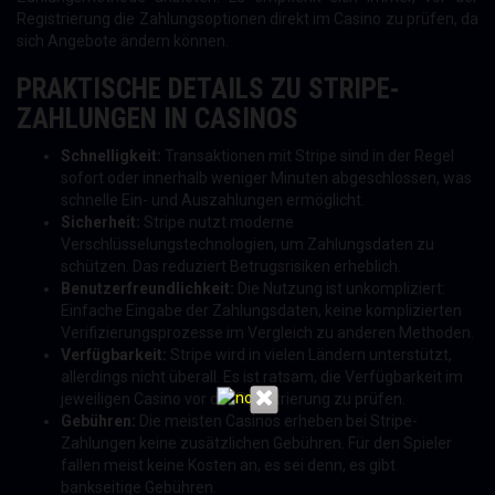
Registrierung die Zahlungsoptionen direkt im Casino zu prüfen, da
sich Angebote ändern können.
PRAKTISCHE DETAILS ZU STRIPE-
ZAHLUNGEN IN CASINOS
Schnelligkeit:
Transaktionen mit Stripe sind in der Regel
sofort oder innerhalb weniger Minuten abgeschlossen, was
schnelle Ein- und Auszahlungen ermöglicht.
Sicherheit:
Stripe nutzt moderne
Verschlüsselungstechnologien, um Zahlungsdaten zu
schützen. Das reduziert Betrugsrisiken erheblich.
Benutzerfreundlichkeit:
Die Nutzung ist unkompliziert:
Einfache Eingabe der Zahlungsdaten, keine komplizierten
Verifizierungsprozesse im Vergleich zu anderen Methoden.
Verfügbarkeit:
Stripe wird in vielen Ländern unterstützt,
allerdings nicht überall. Es ist ratsam, die Verfügbarkeit im
jeweiligen Casino vor der Registrierung zu prüfen.
Gebühren:
Die meisten Casinos erheben bei Stripe-
Zahlungen keine zusätzlichen Gebühren. Für den Spieler
fallen meist keine Kosten an, es sei denn, es gibt
bankseitige Gebühren.