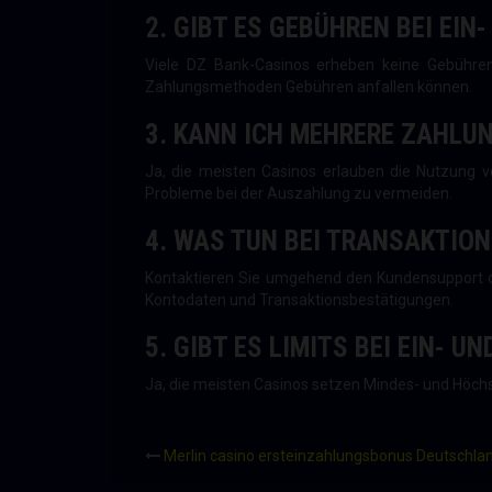
2. GIBT ES GEBÜHREN BEI EI
Viele DZ Bank-Casinos erheben keine Gebühren 
Zahlungsmethoden Gebühren anfallen können.
3. KANN ICH MEHRERE ZAHL
Ja, die meisten Casinos erlauben die Nutzung v
Probleme bei der Auszahlung zu vermeiden.
4. WAS TUN BEI TRANSAKTIO
Kontaktieren Sie umgehend den Kundensupport des
Kontodaten und Transaktionsbestätigungen.
5. GIBT ES LIMITS BEI EIN- 
Ja, die meisten Casinos setzen Mindes- und Höch
Merlin casino ersteinzahlungsbonus Deutschla