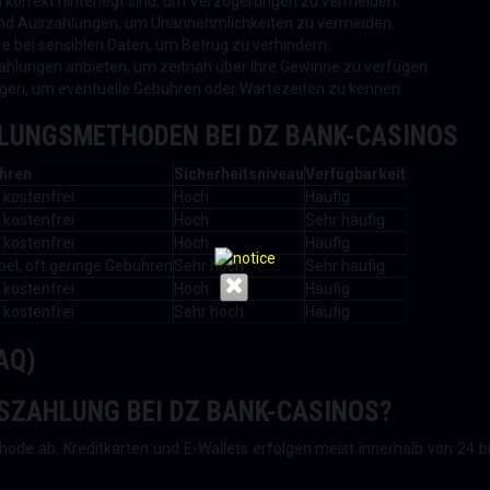
n korrekt hinterlegt sind, um Verzögerungen zu vermeiden.
- und Auszahlungen, um Unannehmlichkeiten zu vermeiden.
e bei sensiblen Daten, um Betrug zu verhindern.
ahlungen anbieten, um zeitnah über Ihre Gewinne zu verfügen.
gen, um eventuelle Gebühren oder Wartezeiten zu kennen.
HLUNGSMETHODEN BEI DZ BANK-CASINOS
hren
Sicherheitsniveau
Verfügbarkeit
 kostenfrei
Hoch
Häufig
 kostenfrei
Hoch
Sehr häufig
 kostenfrei
Hoch
Häufig
bel, oft geringe Gebühren
Sehr hoch
Sehr häufig
 kostenfrei
Hoch
Häufig
 kostenfrei
Sehr hoch
Häufig
AQ)
USZAHLUNG BEI DZ BANK-CASINOS?
ode ab. Kreditkarten und E-Wallets erfolgen meist innerhalb von 24 