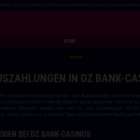
r : Hati Hati terhadap SMS Penipuan Menawarkan bonus mengatasnamakan Userbo
HOME
Home
USZAHLUNGEN IN DZ BANK-CA
ache und sichere Abwicklung von Ein- und Auszahlungen zunehmend an
enen Zahlungsmethoden sowie die Abläufe genau zu kennen. Denn nur so l
 detaillierte Übersicht darüber, wie man Ein- und Auszahlungen bei 
te. Zudem geben wir praktische Tipps und beantworten häufig gestell
DEN BEI DZ BANK-CASINOS