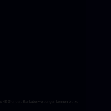
bis 48 Stunden, Banküberweisungen können bis zu