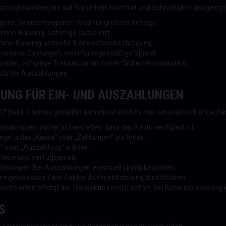
möglichkeiten, die auf Sicherheit, Komfort und Schnelligkeit ausgelegt
ngerer Bearbeitungszeit. Ideal für größere Beträge.
line-Banking, sofortige Gutschrift.
line-Banking, schnelle Transaktionsbestätigung.
nonyme Zahlungen, ideal für regelmäßige Spieler.
reitet, sofortige Transaktionen, hoher Sicherheitsstandard.
utz bei Auszahlungen.
TUNG FÜR EIN- UND AUSZAHLUNGEN
 Bank-Casinos gestaltet sich meist ähnlich. Hier ein praktischer Leitfa
nsaktionen immer sicherstellen, dass das Konto verifiziert ist.
egel unter „Kasse“ oder „Zahlungen“ zu finden.
“ oder „Auszahlung“ wählen.
liebe und Verfügbarkeit.
stlegen. Bei Auszahlungen eventuell Limits beachten.
eingeben oder Zwei-Faktor-Authentifizierung durchführen.
Kreditkarten erfolgt die Transaktion meist sofort. Bei Banküberweisung 
S