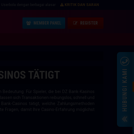
la dengan berbagai alasan... Hubungi CS via Live Chat demi keamanan User I
KRITIK DAN SARAN
MEMBER PANEL
REGISTER
HUBUNGI KAMI
SINOS TÄTIGT
 Bedeutung. Für Spieler, die bei DZ Bank-Kasinos
assen sich Transaktionen reibungslos, schnell und
DZ Bank-Casinos tätigt, welche Zahlungsmethoden
te Fragen, damit Ihre Casino-Erfahrung möglichst