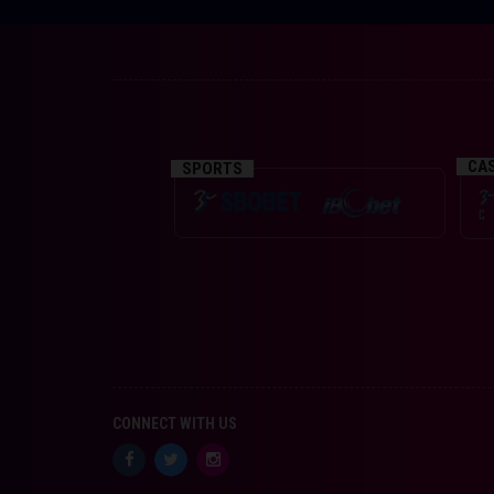
CA
SPORTS
CONNECT WITH US