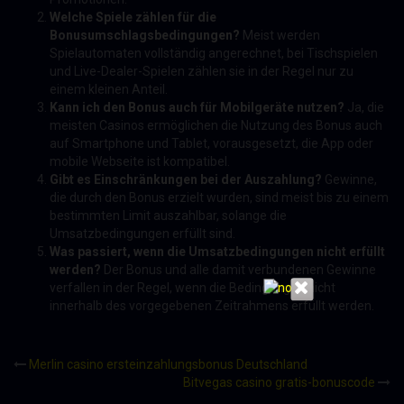
Welche Spiele zählen für die
Bonusumschlagsbedingungen?
Meist werden
Spielautomaten vollständig angerechnet, bei Tischspielen
und Live-Dealer-Spielen zählen sie in der Regel nur zu
einem kleinen Anteil.
Kann ich den Bonus auch für Mobilgeräte nutzen?
Ja, die
meisten Casinos ermöglichen die Nutzung des Bonus auch
auf Smartphone und Tablet, vorausgesetzt, die App oder
mobile Webseite ist kompatibel.
Gibt es Einschränkungen bei der Auszahlung?
Gewinne,
die durch den Bonus erzielt wurden, sind meist bis zu einem
bestimmten Limit auszahlbar, solange die
Umsatzbedingungen erfüllt sind.
Was passiert, wenn die Umsatzbedingungen nicht erfüllt
werden?
Der Bonus und alle damit verbundenen Gewinne
verfallen in der Regel, wenn die Bedingungen nicht
innerhalb des vorgegebenen Zeitrahmens erfüllt werden.
Merlin casino ersteinzahlungsbonus Deutschland
Bitvegas casino gratis-bonuscode