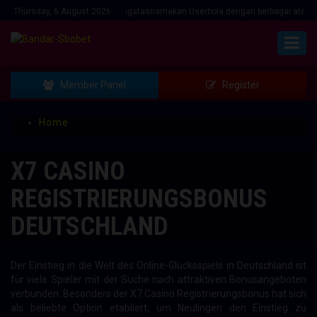
nipuan Menawarkan bonus mengatasnamakan Userbola dengan berbagai alasan... 
Thursday, 6 August 2026 :
Member Panel
Register
Home
X7 CASINO
REGISTRIERUNGSBONUS
DEUTSCHLAND
Der Einstieg in die Welt des Online-Glücksspiels in Deutschland ist
für viele Spieler mit der Suche nach attraktiven Bonusangeboten
verbunden. Besonders der X7 Casino Registrierungsbonus hat sich
als beliebte Option etabliert, um Neulingen den Einstieg zu