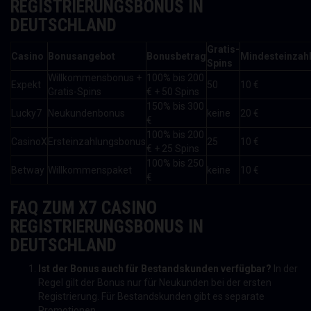
REGISTRIERUNGSBONUS IN
DEUTSCHLAND
Gratis-
Casino
Bonusangebot
Bonusbetrag
Mindesteinzah
Spins
Willkommensbonus +
100% bis 200
Expekt
50
10 €
Gratis-Spins
€ + 50 Spins
150% bis 300
Lucky7
Neukundenbonus
keine
20 €
€
100% bis 200
CasinoX
Ersteinzahlungsbonus
25
10 €
€ + 25 Spins
100% bis 250
Betway
Willkommenspaket
keine
10 €
€
FAQ ZUM X7 CASINO
REGISTRIERUNGSBONUS IN
DEUTSCHLAND
Ist der Bonus auch für Bestandskunden verfügbar?
In der
Regel gilt der Bonus nur für Neukunden bei der ersten
Registrierung. Für Bestandskunden gibt es separate
Promotionen.