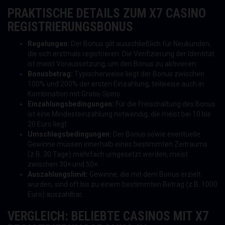
PRAKTISCHE DETAILS ZUM X7 CASINO
REGISTRIERUNGSBONUS
Regelungen:
Der Bonus gilt ausschließlich für Neukunden,
die sich erstmals registrieren. Die Verifizierung der Identität
ist meist Voraussetzung, um den Bonus zu aktivieren.
Bonusbetrag:
Typischerweise liegt der Bonus zwischen
100% und 200% der ersten Einzahlung, teilweise auch in
Kombination mit Gratis-Spins.
Einzahlungsbedingungen:
Für die Freischaltung des Bonus
ist eine Mindesteinzahlung notwendig, die meist bei 10 bis
20 Euro liegt.
Umschlagsbedingungen:
Der Bonus sowie eventuelle
Gewinne müssen innerhalb eines bestimmten Zeitraums
(z.B. 30 Tage) mehrfach umgesetzt werden, meist
zwischen 30× und 50×.
Auszahlungslimit:
Gewinne, die mit dem Bonus erzielt
wurden, sind oft bis zu einem bestimmten Betrag (z.B. 1000
Euro) auszahlbar.
VERGLEICH: BELIEBTE CASINOS MIT X7