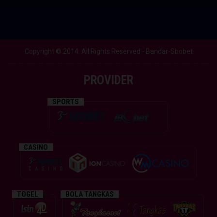
Copyright © 2014. All Rights Reserved - Bandar-Sbobet
PROVIDER
SPORTS
CASINO
TOGEL
BOLA TANGKAS